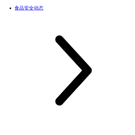
食品安全动态