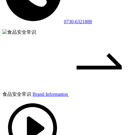
0730-6321888
食品安全常识
Brand Information