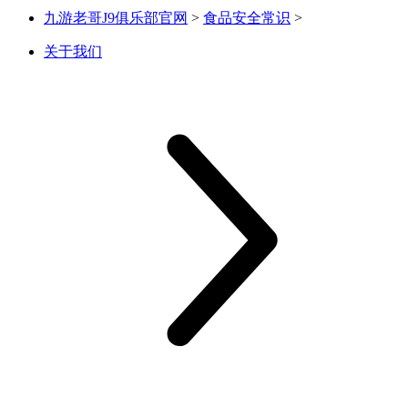
九游老哥J9俱乐部官网
>
食品安全常识
>
关于我们