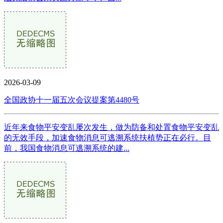
2026-03-09
全国政协十一届五次会议提案第4480号
近年来食物平安变乱屡次发生，做为防备和处置食物平安变乱
的无效手段，加速食物消息可逃溯系统扶植势正在必行。目
前，我国食物消息可逃溯系统的建...