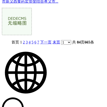
市新义西食药监管坐结合孝义市...
首页 1
2
3
4
5
6
7
下一页
末页
共
84
页
665
条