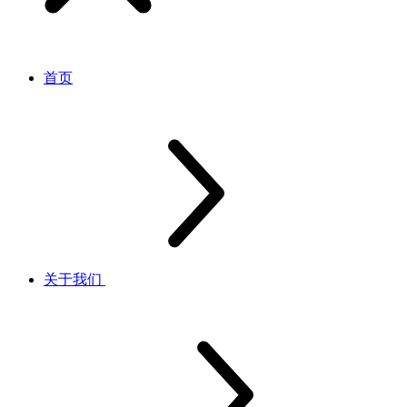
首页
关于我们