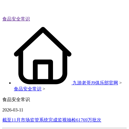
食品安全常识
九游老哥J9俱乐部官网
>
食品安全常识
>
食品安全常识
2026-03-11
截至11月市场监管系统完成监视抽检61769万批次