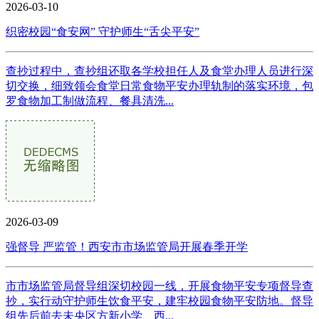
2026-03-10
织密校园“食安网” 守护师生“舌尖平安”
查抄过程中，查抄组还取各学校担任人及食堂办理人员进行深
切交换，细致领会食堂日常食物平安办理轨制的落实环境，包
罗食物加工制做流程、餐具清洗...
2026-03-09
强督导 严监管！西安市市场监管局开展春季开学
市市场监管局督导组深切校园一线，开展食物平安专项督导查
抄，实行动守护师生饮食平安，建牢校园食物平安防地。督导
组先后前去未央区方新小学、西...