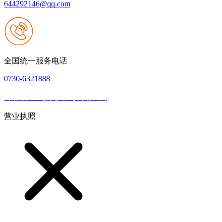
644292146@qq.com
全国统一服务电话
0730-6321888
网站建设：九游老哥J9俱乐部官网
|
网站地图
本网站支持IPV6
营业执照