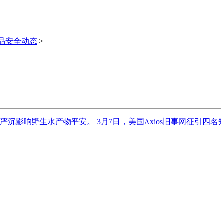
品安全动态
>
影响野生水产物平安。 3月7日，美国Axios旧事网征引四名知