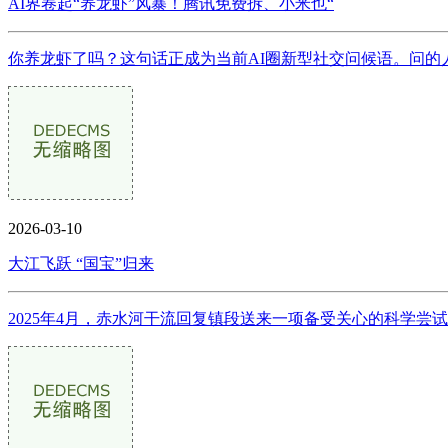
AI界卷起“养龙虾”风暴！腾讯免费拆、小米也“
你养龙虾了吗？这句话正成为当前AI圈新型社交问候语。问的
2026-03-10
大江飞跃 “国宝”归来
2025年4月，赤水河干流回复镇段送来一项备受关心的科学尝