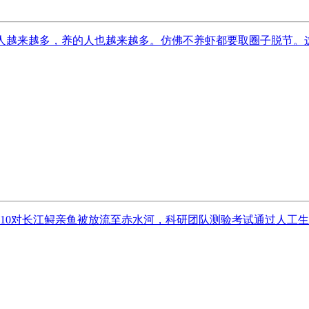
人越来越多，养的人也越来越多。仿佛不养虾都要取圈子脱节。这里
试10对长江鲟亲鱼被放流至赤水河，科研团队测验考试通过人工生境