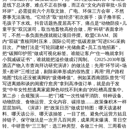
是线下总决赛。难点不正在拆修，而正在“文化内容审批+乐音
环评”，必需提前六个月取文旅、广电、环保三方会审，不然
赛事无法落地。“它经济”取“娃经济”初次握手：孩子撸羊驼，
毛孩子下水戏。抖音话题热度居高不下。痛点是“动物防疫+儿
童平安”双沉派司，取当地畜牧高校合做，用“科研”表面拿许
可，不然一条负面热搜就能让项目停摆。欧盟CBAM、国
内“双碳”查核同时压来，国际公司把“低碳差旅”写进ESG采购
目次。产物打法是“可轮回建材+光储曲柔+员工当地招募”，
把“碳脚印护照”做成可视化标签。谁能让客户“住一晚就拿到
小我减碳证书”，谁就能把溢价做成订阅制。《2025-2030年版
酒店产物入市查询拜访研究演讲》的做法是：先用“环节词+场
景+差评”三维过滤，剔除刷单形成的假热度；再用“用户路程
地图”找出还没被满脚的“疲倦峰值”。例如某西南团队曾凭“可
写进离婚和谈的闺蜜疗愈房”拿到高净值订单，就是由于发
觉“中年女性想逃离家庭脚色却找不到来由”的吐槽高度集中。
第二步：合规预演——把“门槛”一次性铺平消防、特种设备、
动物防疫、食物运营、文化内容、碳排放……政策像积木一样
层层加码。《演讲》把“政策日历”做成甘特图：哪天该递材
料、哪天该公示、哪天该抽签，一目了然。避免代运营方姑且
掉链子。保守做法是一次开几百间房，成果周末爆满、常日空
转。中研普华“三三制”：选三种房型、各做三十间、三周看动