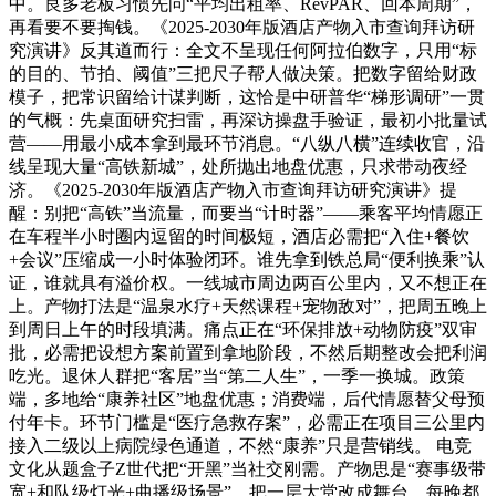
中。良多老板习惯先问“平均出租率、RevPAR、回本周期”，
再看要不要掏钱。《2025-2030年版酒店产物入市查询拜访研
究演讲》反其道而行：全文不呈现任何阿拉伯数字，只用“标
的目的、节拍、阈值”三把尺子帮人做决策。把数字留给财政
模子，把常识留给计谋判断，这恰是中研普华“梯形调研”一贯
的气概：先桌面研究扫雷，再深访操盘手验证，最初小批量试
营——用最小成本拿到最环节消息。“八纵八横”连续收官，沿
线呈现大量“高铁新城”，处所抛出地盘优惠，只求带动夜经
济。《2025-2030年版酒店产物入市查询拜访研究演讲》提
醒：别把“高铁”当流量，而要当“计时器”——乘客平均情愿正
在车程半小时圈内逗留的时间极短，酒店必需把“入住+餐饮
+会议”压缩成一小时体验闭环。谁先拿到铁总局“便利换乘”认
证，谁就具有溢价权。一线城市周边两百公里内，又不想正在
上。产物打法是“温泉水疗+天然课程+宠物敌对”，把周五晚上
到周日上午的时段填满。痛点正在“环保排放+动物防疫”双审
批，必需把设想方案前置到拿地阶段，不然后期整改会把利润
吃光。退休人群把“客居”当“第二人生”，一季一换城。政策
端，多地给“康养社区”地盘优惠；消费端，后代情愿替父母预
付年卡。环节门槛是“医疗急救存案”，必需正在项目三公里内
接入二级以上病院绿色通道，不然“康养”只是营销线。 电竞
文化从题盒子Z世代把“开黑”当社交刚需。产物思是“赛事级带
宽+和队级灯光+曲播级场景”，把一层大堂改成舞台，每晚都