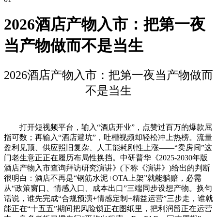
2026酒店产物入市：把第一夜
当产物做而不是当生
2026酒店产物入市：把第一夜当产物做而
不是当生
打开短视频平台，输入“酒店开业”，点赞过百万的爆款屈
指可数；再输入“酒店避坑”，吐槽视频却轻松冲上热榜。流量
盈利见顶、供应照旧复杂、人工能耗刚性上涨——“卖房间”这
门老生意正正在履历布局性换挡。中研普华《2025-2030年版
酒店产物入市查询拜访研究演讲》(下称《演讲》)给出的判断
很明白：酒店不再是“钢筋水泥+OTA上架”就能躺赔，必需
从“政策窗口、情感入口、成本出口”三端同步设想产物。换句
话说，谁先完成“合规预演+情感定制+精益运营”三步走，谁就
能正在“十五五”期间把风险锁正在图纸里，把利润留正在运营