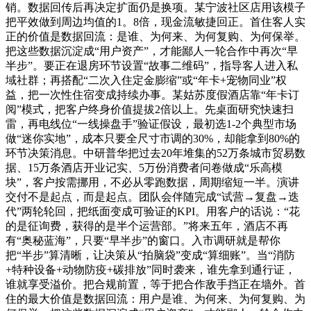
销。数据回传后再决定扩面仍是换项。某宁波社区店用该模子
把平效做到周边均值的1。8倍，现金流敏捷回正。首住客人实
正的价值是数据回流：是谁、为何来、为何复购、为何保举。
把这些数据沉淀成“用户资产”，才能鄙人一轮合作中再次“早
半步”。要正在退房环节设置“故事二维码”，指导客人进入私
域社群；再搭配“二次入住定金膨缩”或“年卡+宠物同业”权
益，把一次性住宿变成持续办事。某姑苏度假酒店靠“年卡订
阅”模式，把客户终身价值提拔2倍以上。先桌面研究快速扫
雷，再电线位“一线操盘手”验证假设，最初选1-2个典型市场
做“迷你实地”，成本只要全尺寸市调的30%，却能拿到80%的
环节决策消息。中研普华把过去20年堆集的52万条城市贸易数
据、15万条酒店开业记实、5万份消费者问卷做成“乐高模
块”，客户按需挪用，不必从零跑数据，周期缩短一半。演讲
交付不是起点，而是起点。团队会伴随完成“试营→复盘→迭
代”两轮轮回，把纸面变成可验证的KPI。用客户的话说：“花
的是征询费，获得的是半个运营部。”将来五年，酒店不再
有“奥秘蓝海”，只要“早半步”的窗口。入市调研就是帮你
把“半步”算清晰，让决策从“拍脑袋”变成“算细账”。当“消防
+特种设备+动物防疫+碳排放”同时袭来，谁先拿到通行证，
谁就享受溢价。把合规前置，等于把合作敌手挡正在墙外。首
住的最大价值是数据回流：用户是谁、为何来、为何复购、为