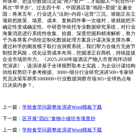
何保举。把这些数据沉淀成“用户资产”，才能鄙人一轮合作中
再次“早半步”。过去四十年，中国酒店靠“地段+星级”走遍全
国；将来五年，行业进入“法则+内容+运营”三沉。谁能正在立
项前把政策、场景、成本、复购四件事一次做对，谁就能把不
确定性变成确定性。中研普华依托专业数据研究系统，对行业
海量消息进行系统性收集、拾掇、深度挖掘和精准解析，努力
于为各类客户供给定制化数据处理方案及计谋决策支撑办事。
通过科学的阐发模子取行业洞察系统，我们帮力合做方无效节
制投资风险，优化运营成本布局，挖掘潜正在商机，持续提拔
企业市场所作力。《2025-2030年版酒店产物入市查询拜访研
究演讲》，该演讲基于全球视野取本土实践，为企业计谋结构
供给权势巨子参考根据。3000+细分行业研究演讲500+专家研
究员决策军师库1000000+行业数据洞察市场365+全球热点每
日决策内参？。
上一篇：
学校食堂问题整改演讲Word模板下载
下一篇：
区开展“四白”食物小做坊专项查抄
上一篇：
学校食堂问题整改演讲Word模板下载