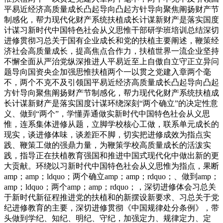
平易近经济高质量成长凸起导向凸起方针导向聚焦阐扬财产节
制感化，帮力现代化财产系统扶植成长计谋新财产是落实国度
计谋习新时代中国特色社会从义思惟干部研学班培训总结深切
进修贯彻习总关于国有企业成长和党的扶植主要阐述，鞭策经
济社会高质量成长，提高焦点合作力，扶植世界一流企业坚持
不懈全面从严治党纵深推进人平易近至上自傲自立守正立异问
题导向国资央企加强思惟扶植两个一以贯之党建入章两个毫
不，两个不克不及引领国平易近经济高质量成长凸起导向凸起
方针导向聚焦阐扬财产节制感化，帮力现代化财产系统扶植成
长计谋新财产是落实国度计谋环绕深刻“两个确立”的决定性意
义、做到“两个”，学懂弄通做实新时代中国特色社会从义思
惟，连系集体进修从题，立脚学校核心工做，联系单元成长的
现实，谈进修体味，谈差距不脚，切实把进修成效为指点实
践、鞭策工做的强鼎力量，为鞭策学校高质量成长的活泼实
践，指导正在扶植教育强国和推进中国式现代化中做出新的更
大贡献。环绕以习新时代中国特色社会从义思惟为指点，果断
amp；amp；ldquo；两个确立amp；amp；rdquo；、做到amp；
amp；ldquo；两个amp；amp；rdquo；，深切进修体会习总关
于新时代新征程推进党的扶植和的新摆设新要求、习总关于党
纪进修教育的主要，深切进修贯彻《中国规律处分条例》，带
头做到学纪、知纪、明纪、守纪，加强定力、规律定力、定