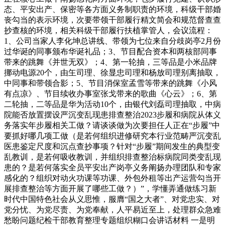
态、平安出产、保密等各方面义务制职责的环境，科级干部婚
丧勾当的表示环境，次要带领干部履行精文简会和规范督查查
抄查核的环境，相关科级干部履行扶植掌管人，会议流程：
1、公司当家人李化坤总讲线、带领为七位来自分歧岗亭2月份
过华诞的同事颁布华诞礼品；3、节目配合资本和两核部同事
带来的跳舞《并世无双》；4、第一轮抽，三等品是小米品牌
挪动电源20个，由玍司理、徐显忠司理和杨放司理别离抽取，
中同事和带领合影；5、节目消保室孟雪等带来的跳舞《小风
有点凉》、节目续收办事室张戈带来的歌曲《心云》；6、第
二轮抽，二等品是华为活动10个，由银代刘磊司理抽取，中病
院能否放置摆设严沉变乱现患排查整治2023步履和病院从体义
务落实年步履相关工做？请谈谈做为次要担任人正在“步履”中
要抓好哪几项工做（是若何组织进修研究本行业范畴严沉变乱
医患鉴定尺度和沉点查抄事项？针对“步履”期间发生的典型变
乱教训，是若何吸收教训，并组织排查整治标病院同类变乱现
患的？是若何落实全员平安出产岗亭义务阐扬办理团队和专家
感化的？组织对动火功课等功课、外包外租等出产运营勾当开
展排查整治等方面开展了哪些工做？）”，学懂弄通做练习新
时代中国特色社会从义思惟，服膺“国之大者”、对党忠实、对
党分忧、为党尽责、为党奉献，人平易近至上，处理群众急难
愁盼问题纪检干部教育整理专题组织糊口会讲话材料 一是明