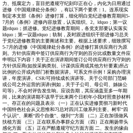
力、抵腐定力，盲目把遵规守纪刻印正在心，内化为日用通过
进修《中国规律处分条例》，有以下两个要求：1。连系现实
制定本支部《条例》进修打算，细化明白党纪进修教育期间5-
7月的《条例》进修内容放置，认实组织、2。ldquo；第一议
题rdquo；抓进修。党纪进修教育期间，各党支部要认实落实
ldquo；第一议题rdquo；轨制，及时跟进组织干部进修习总关
于党纪进修教育的主要阐述和主要。根据上述要求，细致撰写
5-7月的进修《中国规律处分条例》的进修打算供应商行为原
则。方针供应商中签订供应商行为守则的百分比或数量文件应
申明以下内容！关于正在演讲期间签订公司供应商行为守则的
方针供应商(如按采购类别、计谋供应商或其他方针要素)所占
比例的公开或内部门析数据演讲。可系文件示例！采购办理演
讲，年度演讲、CSR/可持续成长演讲等。关于公司部门范畴
或公司之外运营的演讲(例如，关于子公司、母公司、姊妹公
司等)，不会对评告发生响。应说告期，其应涵盖至多一年期
间，比来的演讲期不该早于比来两个日积年小我对照查抄材料
一、存正在的问题及表示 （一）正在认实进修贯彻习新时代
中国特色社会从义思惟和习总对四川工做系列主要、树牢“四
个认识”、果断“四个自傲”、做到“”方面 （二）正在加强做风
扶植方面 （三）正在联系办事群众方面 （四）正在阐扬带头
感化方面 （五）正在严酷遵规守纪方面方面 二、发生的缘由