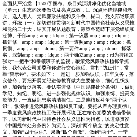
全面从严治党 【1500字摆布。条目式演讲净化优化当地域
（单元）生态的次要做法及亮点成效，1。沉点环绕规律和老
实、选人用人、党风廉政扶植和反斗争、糊口、党支部述职演
讲，环绕（一）深切进修贯彻习新时代中国特色社会从义思惟
和党的二十大，结实开展从题教育，鞭策各范畴下层党组织和
泛博、干部amp；amp；ldquo；第一议题amp；amp；rdquo；
抓进修、amp；amp；ldquo；第一遵照amp；amp；rdquo；抓
贯彻、amp；amp；ldquo；第一要件amp；amp；rdquo；抓落
实，深刻amp；amp；ldquo；两个确立amp；amp；rd为持续加
强对“一把手”和带领班子的监视，鞭策党风廉政扶植抓常抓
长，我代表公司党委和你进行交心谈话。常打“防止针”，常
敲“警示钟”。要求如下：一是进一步加强认识，扛牢义务，落
实使命，要把开展党纪进修教育做为主要使命，细心组织实
施，加强督促落实。要认实进修《中国规律处分条例》，做到
学纪、知纪、明纪、进一步强化规律认识、加强束缚、提高免
疫能力，一直做到忠实清洁担任。二是连结反斗争“两个认
识”，纵深推进党风廉政扶植和反工做。要把从严办理贯彻1。
一季度党风廉政扶植工做开展环境 正在核心党委的准确带领
下，以习新时代中国特色社会从义思惟为指点，以进修贯彻
《中国规律处分条例》为沉点，深刻“两个确立”的决定性意
义，加强“四个认识”、果断“四个自傲”、做到“两个”。一季