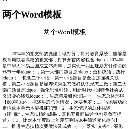
两个Word模板
两个Word模板
2024年的党支部的党建工做打算，针对教育系统，能够是
教育局或者高校的党支部，打算开首内容包含ldquo；2024年
是中华人平易近国成立75周年，是实现十四五规划方针使命的
环节一年rdquo；，第一大部门题目是rdquo；凸起统领，践行
rdquo；，包含二个小段，第一小段题目是全面加强机关扶
植，第二小段题目是涵养优秀生态做好认识形态工做；第二大
部门题目是ldquo；强化思惟引领，用新时代中国特色社会从
义思凝心铸魂ldquo；，生态阐发研判演讲 一、生态总体环境
【800字以内。概述生态总体情况，次要包罗：1。当地域功能
定位或本单元本能机能职责；2。生态情况的总体描述
（即“像”，生态扶植的成果，既包罗反面描述也包罗负面描
述）；3。比对本年度取上年度研判结论并简述变化趋向】
二、推进生态扶植次要做法及成效 （一）落实“义务”，深化