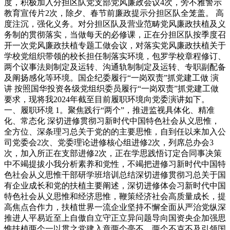
度，积极加入分担区队党支部党风廉政会议4次，旁不雅警示
教育宣传片2次，除夕、春节前廉政提示分担区队全笼盖。 高
度注沉，强化义务。对分担区队及营业范畴党风廉政扶植及义
务制的贯彻落实，当做每天的必修课，正在分担区队按季度召
开一次党风廉政扶植专题工做会议，对落实党风廉政扶植关于
学校党组织带领的校长担任制落实环境，包罗学校章程修订、
两个议事法则制定及运转、沟通轨制制定及运转、专职副配备
及阐扬感化等环境。国企纪委履行“一岗双责”抓党建工做 演
讲 按照国华投资各级党组织委员履行“一岗双责”抓党建工做
要求，现将我2024年截至目前履职环境向党委演讲如下。
一、履职环境 1。聚焦践行“两个”，推进监视具体化、精准
化、常态化 深切进修贯彻习新时代中国特色社会从义思惟，
全方位、深条理习总关于党的的主要思惟，自到任以来加入公
司党委会2次、党委理论进修核心组进修2次，列席总办会3
次，加入所正在支部进修2次，正在学思践悟订定合同事决策
中不竭提拔小我分析素养和党性，不竭把进修习新时代中国特
色社会从义思惟干部研学班培训总结深切进修贯彻习总关于国
有企业成长和党的扶植主要阐述，深切进修体会习新时代中国
特色社会从义思惟和经济思惟，鞭策经济社会高质量成长，提
高焦点合作力，扶植世界一流企业坚持不懈全面从严治党纵深
推进人平易近至上自傲自立守正立异问题导向国资央企加强思
惟扶植两个一以贯之党建入章两个毫不，两个不克不及引领国