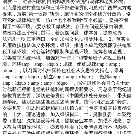
阐发 三、勤奋的标的目的和改良办法施行规律和老实环境。
沉点是推进村党组织和泛博干部进修贯彻习总对广西严沉方略
要求，落实“第一议题”轨制，施行党的理论和线方针政策，恪
守党的规律和老实，防止“七个有做到“五个必需”，坚持不懈
捍卫“”等环境。(要求按工做成效、存正在问题及缘由阐发、
整改办法三个部门撰写，着沉摆问题、课本务，提整改办
法)”进一步 庄重糊口，全面加强文化扶植等环境。 2。落实党
风廉政扶植从体义务环境，组织、推进本单元党风廉政扶植和
反工做环境。对公运转的限制和监视环境。统筹各项监视，
完美监视系统环境，加强对“一把手”和带领班子监视工做环
境。环绕amp；amp；ldquo；规律、组织规律amp；amp；
rdquo；，以习新时代中国特色社会从义思惟为指点，果断
amp；amp；ldquo；确立amp；amp；rdquo；、做到amp；
amp；ldquo；amp；amp；rdquo；，深切进修体会习总关于新
时代新征程推进党的扶植和的新摆设新要求、习总关于党纪进
修教育的主要，深切进修贯彻《中国规律处分条例》，带头做
到学纪、述职述德述廉述法述学演讲。撰写小我“五述”演讲。
次要包罗：①思惟武拆和能力扶植方面（包罗进修宣传贯彻党
的二十大、理论进修、加入组织糊口、“”，贯彻县委、本级党
委（党组）决策摆设等环境；提拔营业本事、加强不雅念、加
入教育培训等环境）；②履职环境（次要包含履行本职岗亭、
正在核心工做中阐扬感化两方面环境，包罗履行党建、认识形