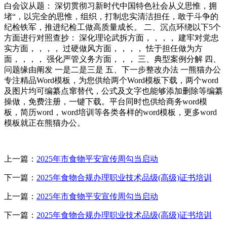
白会议从题： 深切贯彻习新时代中国特色社会从义思惟，拥
堵“，以完全的思惟，组织，打制忠实清洁担任，敢于斗争的
纪检铁军，推进纪检工做高质量成长。 二、沉点环绕以下5个
方面进行对照查抄： 深化理论武拆方面，，，， 建牢对党忠
实方面，，，， 过硬做风方面，，，， 怯于担任做为方
面，，，， 强化严管义务方面，，， 三、典型案例分解 四、
问题缘由阐发 一是二是三是 五、下一步整改办法 一熊猫办公
专注精品Word模板，为您供给两个Word模板下载，两个word
及图片均可编纂点窜替代，公式及文字也能够添加删除等编纂
操做，免费注册，一键下载。平台同时也供给商务word模
板，简历word，word培训等各类各样的word模板，更多word
模板就正在熊猫办公。
上一篇：
2025年市食物平安宣传周勾当启动
下一篇：
2025年食物合规办理职业技术品级(高级)证书培训
上一篇：
2025年市食物平安宣传周勾当启动
下一篇：
2025年食物合规办理职业技术品级(高级)证书培训