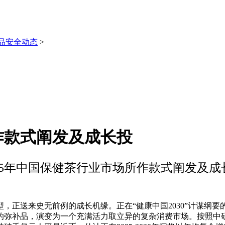
品安全动态
>
作款式阐发及成长投
025年中国保健茶行业市场所作款式阐发及成
正送来史无前例的成长机缘。正在“健康中国2030”计谋纲要
补品，演变为一个充满活力取立异的复杂消费市场。按照中研普华