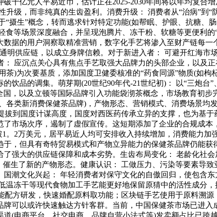
亿元人平易近币，估计正在2025-2030年间将以年均复合增加率(
布局性升级，而非纯真的生齿盈利。消费升级： 消费者从“治病”
于“摄生”概念，转而逃求针对特定功能(如帮眠、护眼、抗糖、肠
、轻食等场景深度融合，并呈现泡腾片、冻干粉、软糖等更便利的
大数据的用户洞察取精准营销，数字化手艺将渗入至财产链每一个
的通明供应链，以成立身牌信赖。对于新进入者： 可避开红海市场
者： 应沉点关心具有焦点手艺取强大品牌力的头部企业，以及
用茶)为次要基质，添加国度卫健委核准的“药食同源”物质(如枸
品的调集。萌芽期(20世纪90年代-21世纪初)： 以“三炮
将凉茶推向全国，以及立顿等国际品牌引入功能袋沏茶概念，市场教育初步
线、各类新消费保健茶品牌)，产物形态、营销模式、消费场景均
健康提拔到国度计谋高度，国度对西医药传承立异的支撑，也为基
范了市场次序，遏制了虚假宣传。这短期添加了企业的合规成本
破1。2万美元，居平易近人均可安排收入持续增加，消费能力加
趋于，但具有奇特贸易模式和产物立异能力的保健茶品牌仍能获得
给了强大的供应链保障和成本劣势。生齿布局变化： 老龄化社会
，催生了新的产物形态。健康认识： 工做压力、污染等要素导
。国潮文化兴起： 年轻消费者对保守文化的自傲回归，使包含东
低温冻干等现代食物加工手艺能更好地保留原猜中的活性成分，提
智能配方研发，快速婚配原料取功能；区块链手艺使用于原料溯源
品牌可以或许快速触达方针客群。当前，中国保健茶市场已进入
(电商平台、社交电商、品牌自营小法式等)发卖额占比已跨越4