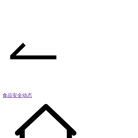
食品安全动态