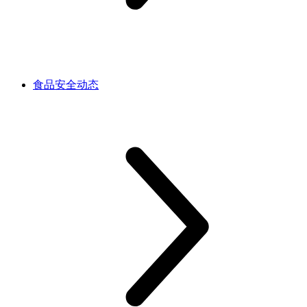
食品安全动态