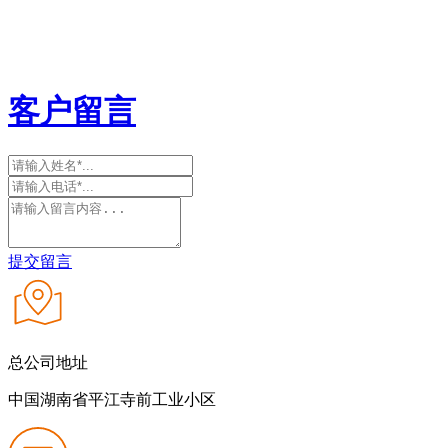
客户留言
提交留言
总公司地址
中国湖南省平江寺前工业小区