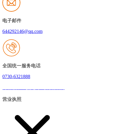
电子邮件
644292146@qq.com
全国统一服务电话
0730-6321888
网站建设：九游老哥J9俱乐部官网
|
网站地图
本网站支持IPV6
营业执照