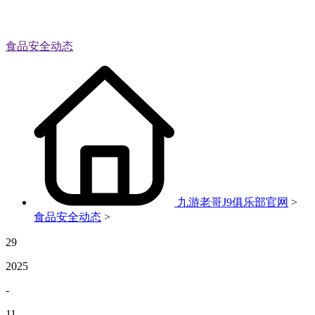
食品安全动态
九游老哥J9俱乐部官网
>
食品安全动态
>
29
2025
-
11