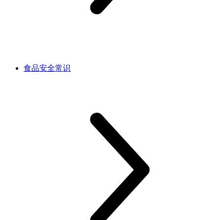
食品安全常识