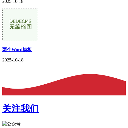
2025-10-18
两个Word模板
2025-10-18
关注我们