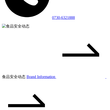
0730-6321888
食品安全动态
Brand Information